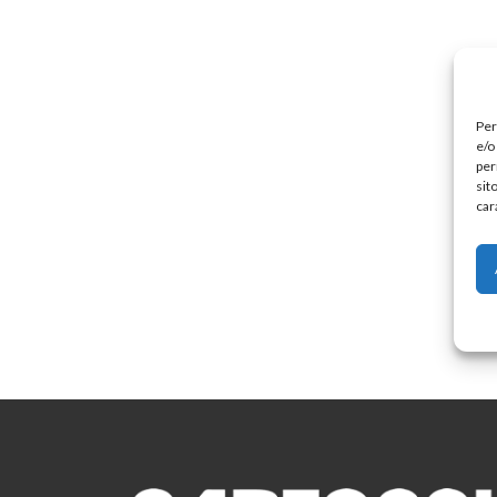
Per
e/o
per
sit
car