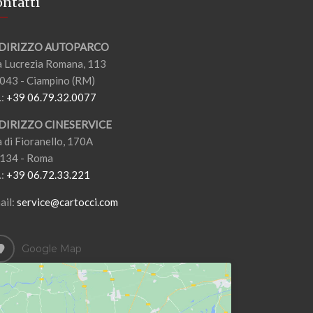
ntatti
DIRIZZO AUTOPARCO
a Lucrezia Romana, 113
043 - Ciampino (RM)
.:
+39 06.79.32.0077
DIRIZZO CINESERVICE
a di Fioranello, 170A
134 - Roma
.:
+39 06.72.33.221
ail:
service@cartocci.com
Google Map