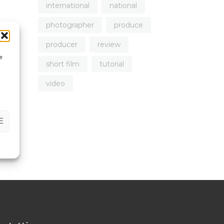
international
national
photographer
produce
producer
review
e
short film
tutorial
video
E