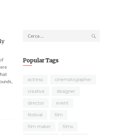
Ricerca
My
per:
of
Popular Tags
here
what
actress
cinematographer
sounds,
creative
designer
director
event
festival
film
film maker
films