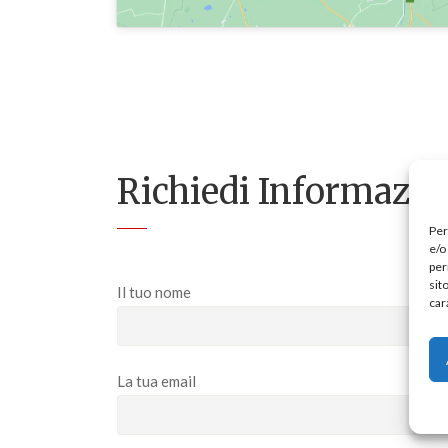
Richiedi Informazio
Per
e/o
per
sit
Il tuo nome
car
La tua email