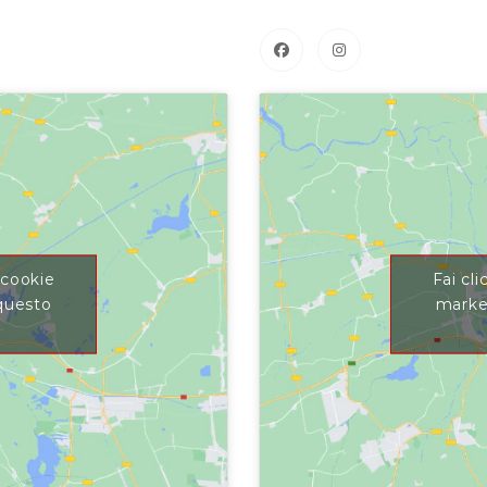
i cookie
Fai cli
 questo
market