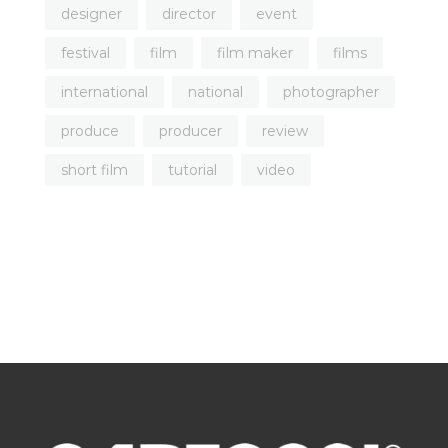
designer
director
event
festival
film
film maker
films
international
national
photographer
produce
producer
review
short film
tutorial
video