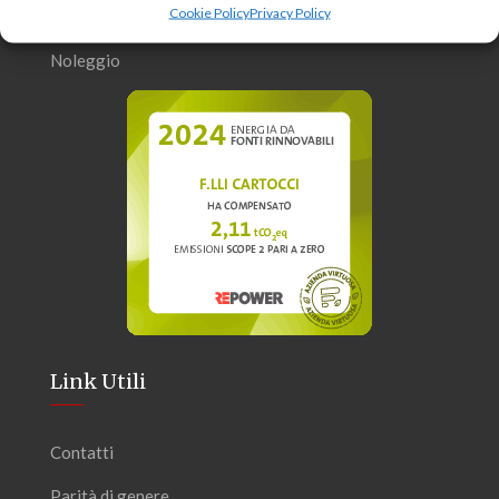
Cookie Policy
Privacy Policy
Trasporti Cinematografici
Noleggio
Link Utili
Contatti
Parità di genere