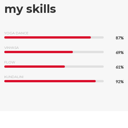
my skills
YOGA DANCE
87%
VINYASA
69%
FLOW
61%
KUNDALINI
92%