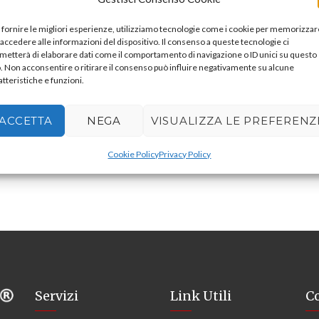
 fornire le migliori esperienze, utilizziamo tecnologie come i cookie per memorizzar
 accedere alle informazioni del dispositivo. Il consenso a queste tecnologie ci
metterà di elaborare dati come il comportamento di navigazione o ID unici su questo
o. Non acconsentire o ritirare il consenso può influire negativamente su alcune
atteristiche e funzioni.
ARRI M90 HMI
ACCETTA
NEGA
VISUALIZZA LE PREFERENZ
Cookie Policy
Privacy Policy
Servizi
Link Utili
Co