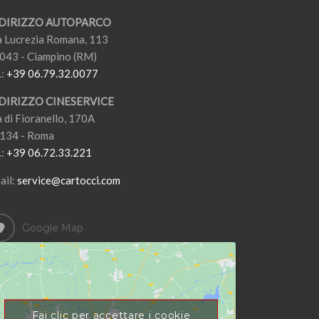
DIRIZZO AUTOPARCO
a Lucrezia Romana, 113
043 - Ciampino (RM)
.:
+39 06.79.32.0077
DIRIZZO CINESERVICE
a di Fioranello, 170A
134 - Roma
.:
+39 06.72.33.221
ail:
service@cartocci.com
Google Map
Fai clic per accettare i cookie