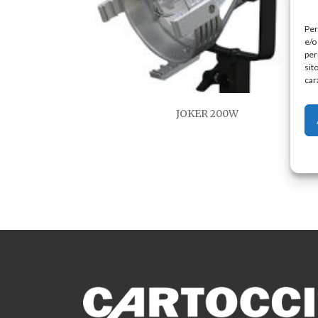
Per
e/o
per
sit
car
JOKER 200W