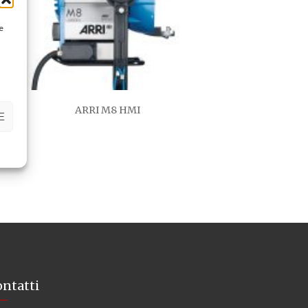
e
ARRI M8 HMI
E
ntatti