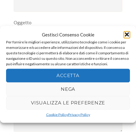
Oggetto
Gestisci Consenso Cookie
Per fornire le migliori esperienze, utilizziamo tecnologie come i cookie per
memorizzare e/o accedere alle informazioni del dispositivo. Il consenso a
Il tuo messaggio (facoltativo)
queste tecnologie ci permetterà di elaborare dati come il comportamento di
navigazione o ID unici su questo sito. Non acconsentire o ritirare il consenso
può influire negativamente su alcune caratteristiche e funzioni.
ACCETTA
NEGA
VISUALIZZA LE PREFERENZE
Cookie Policy
Privacy Policy